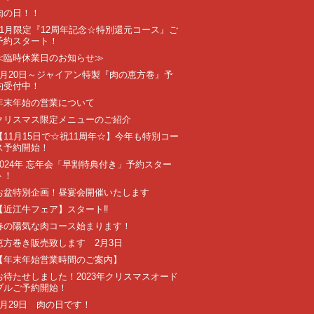
肉の日！！
11月限定『12周年記念☆特別還元コース』ご
予約スタート！
≪臨時休業日のお知らせ≫
1月20日～ジャイアン特製『肉の恵方巻』予
約受付中！
年末年始の営業について
クリスマス限定メニューのご紹介
【11月15日で☆祝11周年☆】今年も特別コー
ス予約開始！
2024年 忘年会「早割特典付き」予約スター
ト！
お盆特別企画！昼宴会開催いたします
【近江牛フェア】スタート‼️
春の陽気な肉コース始まります！
恵方巻き販売致します 2月3日
【年末年始営業時間のご案内】
お待たせしました！2023年クリスマスオード
ブルご予約開始！
7月29日 肉の日です！