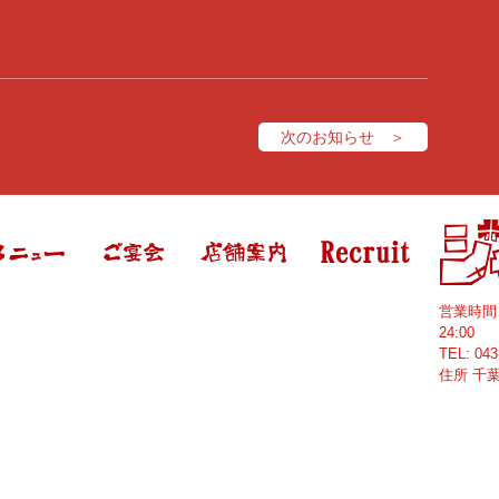
次のお知らせ ＞
営業時
24:00
TEL:
043
住所
千