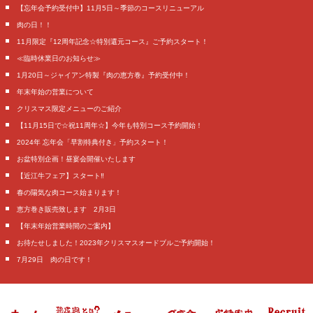
【忘年会予約受付中】11月5日～季節のコースリニューアル
肉の日！！
11月限定『12周年記念☆特別還元コース』ご予約スタート！
≪臨時休業日のお知らせ≫
1月20日～ジャイアン特製『肉の恵方巻』予約受付中！
年末年始の営業について
クリスマス限定メニューのご紹介
【11月15日で☆祝11周年☆】今年も特別コース予約開始！
2024年 忘年会「早割特典付き」予約スタート！
お盆特別企画！昼宴会開催いたします
【近江牛フェア】スタート‼️
春の陽気な肉コース始まります！
恵方巻き販売致します 2月3日
【年末年始営業時間のご案内】
お待たせしました！2023年クリスマスオードブルご予約開始！
7月29日 肉の日です！