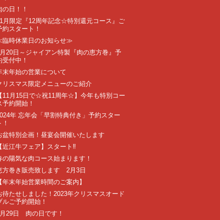
肉の日！！
11月限定『12周年記念☆特別還元コース』ご
予約スタート！
≪臨時休業日のお知らせ≫
1月20日～ジャイアン特製『肉の恵方巻』予
約受付中！
年末年始の営業について
クリスマス限定メニューのご紹介
【11月15日で☆祝11周年☆】今年も特別コー
ス予約開始！
2024年 忘年会「早割特典付き」予約スター
ト！
お盆特別企画！昼宴会開催いたします
【近江牛フェア】スタート‼️
春の陽気な肉コース始まります！
恵方巻き販売致します 2月3日
【年末年始営業時間のご案内】
お待たせしました！2023年クリスマスオード
ブルご予約開始！
7月29日 肉の日です！