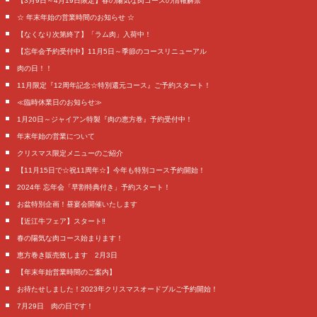
【3月9日～4月19日限定】春の陽気な肉コースの情報解禁
☆ 年末年始の営業時間のお知らせ ☆
【なくなり次第終了】「ラム肉」入荷中！
【忘年会予約受付中】11月5日～季節のコースリニューアル
肉の日！！
11月限定『12周年記念☆特別還元コース』ご予約スタート！
≪臨時休業日のお知らせ≫
1月20日～ジャイアン特製『肉の恵方巻』予約受付中！
年末年始の営業について
クリスマス限定メニューのご紹介
【11月15日で☆祝11周年☆】今年も特別コース予約開始！
2024年 忘年会「早割特典付き」予約スタート！
お盆特別企画！昼宴会開催いたします
【近江牛フェア】スタート‼️
春の陽気な肉コース始まります！
恵方巻き販売致します 2月3日
【年末年始営業時間のご案内】
お待たせしました！2023年クリスマスオードブルご予約開始！
7月29日 肉の日です！