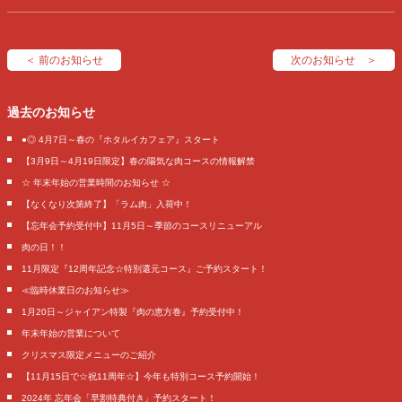
＜ 前のお知らせ
次のお知らせ ＞
過去のお知らせ
●◎ 4月7日～春の『ホタルイカフェア』スタート
【3月9日～4月19日限定】春の陽気な肉コースの情報解禁
☆ 年末年始の営業時間のお知らせ ☆
【なくなり次第終了】「ラム肉」入荷中！
【忘年会予約受付中】11月5日～季節のコースリニューアル
肉の日！！
11月限定『12周年記念☆特別還元コース』ご予約スタート！
≪臨時休業日のお知らせ≫
1月20日～ジャイアン特製『肉の恵方巻』予約受付中！
年末年始の営業について
クリスマス限定メニューのご紹介
【11月15日で☆祝11周年☆】今年も特別コース予約開始！
2024年 忘年会「早割特典付き」予約スタート！