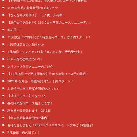
【3月9日～4月19日限定】春の陽気な肉コースの情報解禁
☆ 年末年始の営業時間のお知らせ ☆
【なくなり次第終了】「ラム肉」入荷中！
【忘年会予約受付中】11月5日～季節のコースリニューアル
肉の日！！
11月限定『12周年記念☆特別還元コース』ご予約スタート！
≪臨時休業日のお知らせ≫
1月20日～ジャイアン特製『肉の恵方巻』予約受付中！
年末年始の営業について
クリスマス限定メニューのご紹介
【11月15日で☆祝11周年☆】今年も特別コース予約開始！
2024年 忘年会「早割特典付き」予約スタート！
お盆特別企画！昼宴会開催いたします
【近江牛フェア】スタート‼️
春の陽気な肉コース始まります！
恵方巻き販売致します 2月3日
【年末年始営業時間のご案内】
お待たせしました！2023年クリスマスオードブルご予約開始！
7月29日 肉の日です！