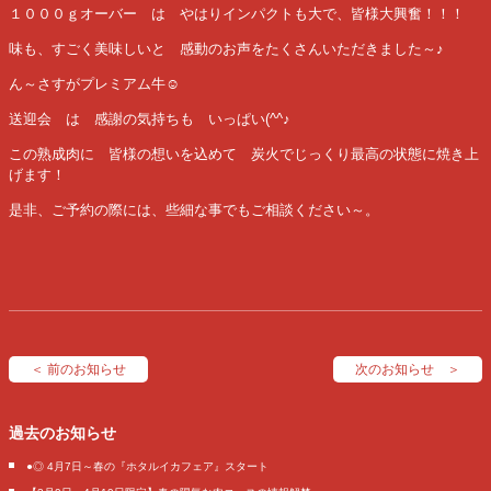
１０００ｇオーバー は やはりインパクトも大で、皆様大興奮！！！
味も、すごく美味しいと 感動のお声をたくさんいただきました～♪
ん～さすがプレミアム牛☺
送迎会 は 感謝の気持ちも いっぱい(^^♪
この熟成肉に 皆様の想いを込めて 炭火でじっくり最高の状態に焼き上
げます！
是非、ご予約の際には、些細な事でもご相談ください～。
＜ 前のお知らせ
次のお知らせ ＞
過去のお知らせ
●◎ 4月7日～春の『ホタルイカフェア』スタート