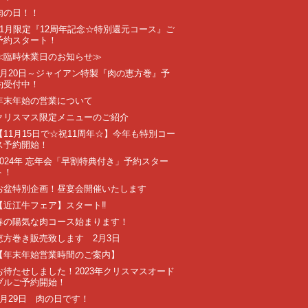
肉の日！！
11月限定『12周年記念☆特別還元コース』ご
予約スタート！
≪臨時休業日のお知らせ≫
1月20日～ジャイアン特製『肉の恵方巻』予
約受付中！
年末年始の営業について
クリスマス限定メニューのご紹介
【11月15日で☆祝11周年☆】今年も特別コー
ス予約開始！
2024年 忘年会「早割特典付き」予約スター
ト！
お盆特別企画！昼宴会開催いたします
【近江牛フェア】スタート‼️
春の陽気な肉コース始まります！
恵方巻き販売致します 2月3日
【年末年始営業時間のご案内】
お待たせしました！2023年クリスマスオード
ブルご予約開始！
7月29日 肉の日です！