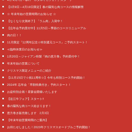
【3月9日～4月19日限定】春の陽気な肉コースの情報解禁
☆ 年末年始の営業時間のお知らせ ☆
【なくなり次第終了】「ラム肉」入荷中！
【忘年会予約受付中】11月5日～季節のコースリニューアル
肉の日！！
11月限定『12周年記念☆特別還元コース』ご予約スタート！
≪臨時休業日のお知らせ≫
1月20日～ジャイアン特製『肉の恵方巻』予約受付中！
年末年始の営業について
クリスマス限定メニューのご紹介
【11月15日で☆祝11周年☆】今年も特別コース予約開始！
2024年 忘年会「早割特典付き」予約スタート！
お盆特別企画！昼宴会開催いたします
【近江牛フェア】スタート‼️
春の陽気な肉コース始まります！
恵方巻き販売致します 2月3日
【年末年始営業時間のご案内】
お待たせしました！2023年クリスマスオードブルご予約開始！