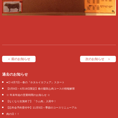
＜ 前のお知らせ
次のお知らせ ＞
過去のお知らせ
●◎ 4月7日～春の『ホタルイカフェア』スタート
【3月9日～4月19日限定】春の陽気な肉コースの情報解禁
☆ 年末年始の営業時間のお知らせ ☆
【なくなり次第終了】「ラム肉」入荷中！
【忘年会予約受付中】11月5日～季節のコースリニューアル
肉の日！！