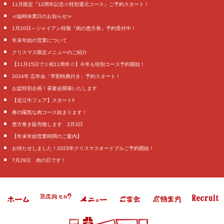
11月限定『12周年記念☆特別還元コース』ご予約スタート！
≪臨時休業日のお知らせ≫
1月20日～ジャイアン特製『肉の恵方巻』予約受付中！
年末年始の営業について
クリスマス限定メニューのご紹介
【11月15日で☆祝11周年☆】今年も特別コース予約開始！
2024年 忘年会「早割特典付き」予約スタート！
お盆特別企画！昼宴会開催いたします
【近江牛フェア】スタート‼️
春の陽気な肉コース始まります！
恵方巻き販売致します 2月3日
【年末年始営業時間のご案内】
お待たせしました！2023年クリスマスオードブルご予約開始！
7月29日 肉の日です！