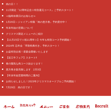
肉の日！！
11月限定『12周年記念☆特別還元コース』ご予約スタート！
≪臨時休業日のお知らせ≫
1月20日～ジャイアン特製『肉の恵方巻』予約受付中！
年末年始の営業について
クリスマス限定メニューのご紹介
【11月15日で☆祝11周年☆】今年も特別コース予約開始！
2024年 忘年会「早割特典付き」予約スタート！
お盆特別企画！昼宴会開催いたします
【近江牛フェア】スタート‼️
春の陽気な肉コース始まります！
恵方巻き販売致します 2月3日
【年末年始営業時間のご案内】
お待たせしました！2023年クリスマスオードブルご予約開始！
7月29日 肉の日です！