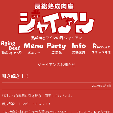
熟成肉
と
ワイン
の店
ジャイアン
ジャイアンのお知らせ
引き続き！！
2017年11月7日
好評につき昨日に引き続きご用意しております。
希少部位、トンビ！！ミスジ！！
この機会を逃したら次の入荷はいつになるか、、、ほ～んとにレアなので