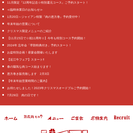
11月限定『12周年記念☆特別還元コース』ご予約スタート！
≪臨時休業日のお知らせ≫
1月20日～ジャイアン特製『肉の恵方巻』予約受付中！
年末年始の営業について
クリスマス限定メニューのご紹介
【11月15日で☆祝11周年☆】今年も特別コース予約開始！
2024年 忘年会「早割特典付き」予約スタート！
お盆特別企画！昼宴会開催いたします
【近江牛フェア】スタート‼️
春の陽気な肉コース始まります！
恵方巻き販売致します 2月3日
【年末年始営業時間のご案内】
お待たせしました！2023年クリスマスオードブルご予約開始！
7月29日 肉の日です！