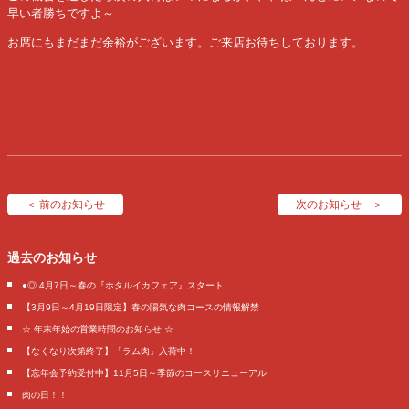
早い者勝ちですよ～
お席にもまだまだ余裕がございます。ご来店お待ちしております。
＜ 前のお知らせ
次のお知らせ ＞
過去のお知らせ
●◎ 4月7日～春の『ホタルイカフェア』スタート
【3月9日～4月19日限定】春の陽気な肉コースの情報解禁
☆ 年末年始の営業時間のお知らせ ☆
【なくなり次第終了】「ラム肉」入荷中！
【忘年会予約受付中】11月5日～季節のコースリニューアル
肉の日！！