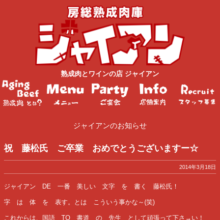
熟成肉
と
ワイン
の店
ジャイアン
ジャイアンのお知らせ
祝 藤松氏 ご卒業 おめでとうございますー☆
2014年3月18日
ジャイアン DE 一番 美しい 文字 を 書く 藤松氏！
字 は 体 を 表す。とは こういう事かな～(笑)
これからは、国語 TO 書道 の 先生 として頑張って下さ→い！