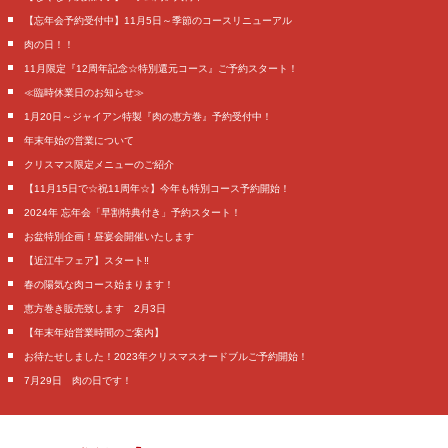
【忘年会予約受付中】11月5日～季節のコースリニューアル
肉の日！！
11月限定『12周年記念☆特別還元コース』ご予約スタート！
≪臨時休業日のお知らせ≫
1月20日～ジャイアン特製『肉の恵方巻』予約受付中！
年末年始の営業について
クリスマス限定メニューのご紹介
【11月15日で☆祝11周年☆】今年も特別コース予約開始！
2024年 忘年会「早割特典付き」予約スタート！
お盆特別企画！昼宴会開催いたします
【近江牛フェア】スタート‼️
春の陽気な肉コース始まります！
恵方巻き販売致します 2月3日
【年末年始営業時間のご案内】
お待たせしました！2023年クリスマスオードブルご予約開始！
7月29日 肉の日です！