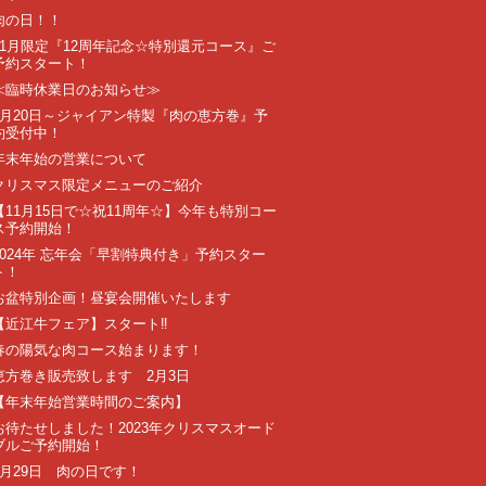
肉の日！！
11月限定『12周年記念☆特別還元コース』ご
予約スタート！
≪臨時休業日のお知らせ≫
1月20日～ジャイアン特製『肉の恵方巻』予
約受付中！
年末年始の営業について
クリスマス限定メニューのご紹介
【11月15日で☆祝11周年☆】今年も特別コー
ス予約開始！
2024年 忘年会「早割特典付き」予約スター
ト！
お盆特別企画！昼宴会開催いたします
【近江牛フェア】スタート‼️
春の陽気な肉コース始まります！
恵方巻き販売致します 2月3日
【年末年始営業時間のご案内】
お待たせしました！2023年クリスマスオード
ブルご予約開始！
7月29日 肉の日です！