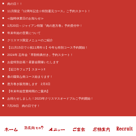
肉の日！！
11月限定『12周年記念☆特別還元コース』ご予約スタート！
≪臨時休業日のお知らせ≫
1月20日～ジャイアン特製『肉の恵方巻』予約受付中！
年末年始の営業について
クリスマス限定メニューのご紹介
【11月15日で☆祝11周年☆】今年も特別コース予約開始！
2024年 忘年会「早割特典付き」予約スタート！
お盆特別企画！昼宴会開催いたします
【近江牛フェア】スタート‼️
春の陽気な肉コース始まります！
恵方巻き販売致します 2月3日
【年末年始営業時間のご案内】
お待たせしました！2023年クリスマスオードブルご予約開始！
7月29日 肉の日です！