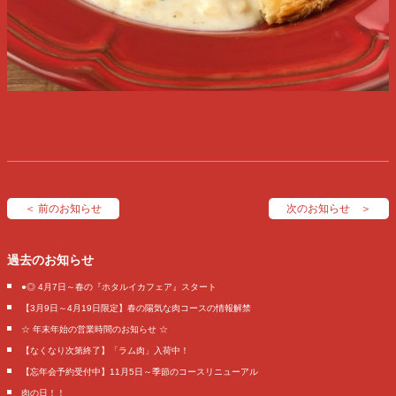
＜ 前のお知らせ
次のお知らせ ＞
過去のお知らせ
●◎ 4月7日～春の『ホタルイカフェア』スタート
【3月9日～4月19日限定】春の陽気な肉コースの情報解禁
☆ 年末年始の営業時間のお知らせ ☆
【なくなり次第終了】「ラム肉」入荷中！
【忘年会予約受付中】11月5日～季節のコースリニューアル
肉の日！！