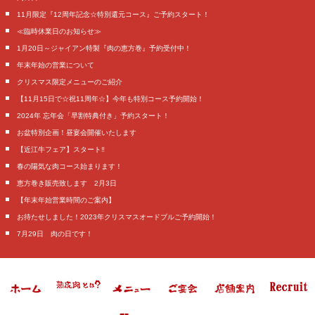
11月限定『12周年記念☆特別還元コース』ご予約スタート！
≪臨時休業日のお知らせ≫
1月20日～ジャイアン特製『肉の恵方巻』予約受付中！
年末年始の営業について
クリスマス限定メニューのご紹介
【11月15日で☆祝11周年☆】今年も特別コース予約開始！
2024年 忘年会「早割特典付き」予約スタート！
お盆特別企画！昼宴会開催いたします
【近江牛フェア】スタート‼️
春の陽気な肉コース始まります！
恵方巻き販売致します 2月3日
【年末年始営業時間のご案内】
お待たせしました！2023年クリスマスオードブルご予約開始！
7月29日 肉の日です！