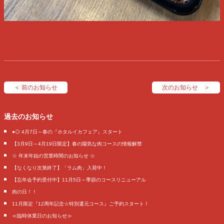
＜ 前のお知らせ
次のお知らせ ＞
過去のお知らせ
●◎ 4月7日～春の『ホタルイカフェア』スタート
【3月9日～4月19日限定】春の陽気な肉コースの情報解禁
☆ 年末年始の営業時間のお知らせ ☆
【なくなり次第終了】「ラム肉」入荷中！
【忘年会予約受付中】11月5日～季節のコースリニューアル
肉の日！！
11月限定『12周年記念☆特別還元コース』ご予約スタート！
≪臨時休業日のお知らせ≫