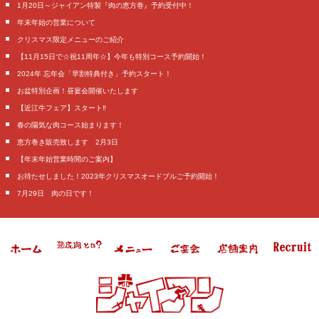
1月20日～ジャイアン特製『肉の恵方巻』予約受付中！
年末年始の営業について
クリスマス限定メニューのご紹介
【11月15日で☆祝11周年☆】今年も特別コース予約開始！
2024年 忘年会「早割特典付き」予約スタート！
お盆特別企画！昼宴会開催いたします
【近江牛フェア】スタート‼️
春の陽気な肉コース始まります！
恵方巻き販売致します 2月3日
【年末年始営業時間のご案内】
お待たせしました！2023年クリスマスオードブルご予約開始！
7月29日 肉の日です！