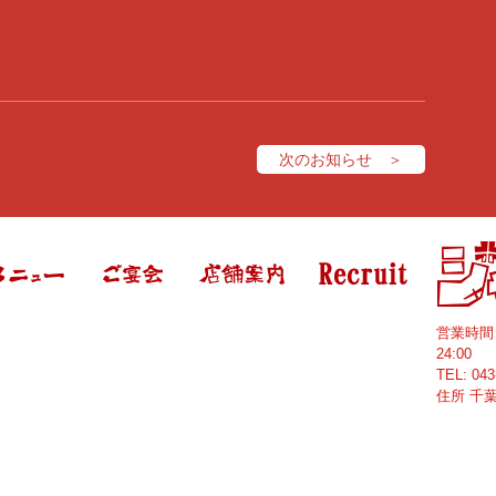
次のお知らせ ＞
営業時
24:00
TEL:
043
住所
千