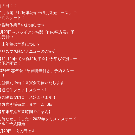
肉の日！！
11月限定『12周年記念☆特別還元コース』ご
予約スタート！
≪臨時休業日のお知らせ≫
1月20日～ジャイアン特製『肉の恵方巻』予
約受付中！
年末年始の営業について
クリスマス限定メニューのご紹介
【11月15日で☆祝11周年☆】今年も特別コー
ス予約開始！
2024年 忘年会「早割特典付き」予約スター
ト！
お盆特別企画！昼宴会開催いたします
【近江牛フェア】スタート‼️
春の陽気な肉コース始まります！
恵方巻き販売致します 2月3日
【年末年始営業時間のご案内】
お待たせしました！2023年クリスマスオード
ブルご予約開始！
7月29日 肉の日です！